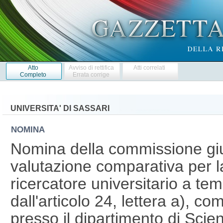
Atto
Avviso di rettifica
Atti correlati
Completo
Errata corrige
UNIVERSITA' DI SASSARI
NOMINA
Nomina della commissione giud
valutazione comparativa per l
ricercatore universitario a te
dall'articolo 24, lettera a), 
presso il dipartimento di Sci