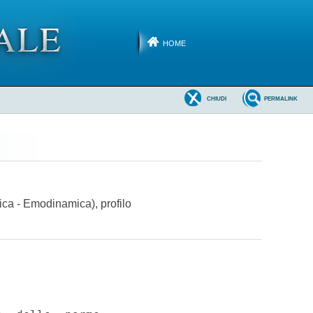
HOME
CHIUDI
PERMALINK
tica - Emodinamica), profilo