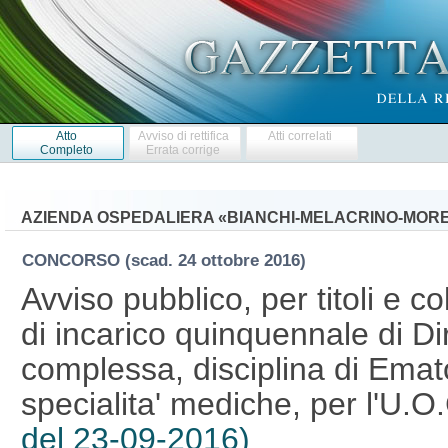
Atto
Avviso di rettifica
Atti correlati
Completo
Errata corrige
AZIENDA OSPEDALIERA «BIANCHI-MELACRINO-MOREL
CONCORSO
(scad. 24 ottobre 2016)
Avviso pubblico, per titoli e co
di incarico quinquennale di Dir
complessa, disciplina di Emat
specialita' mediche, per l'U.O
del 23-09-2016)