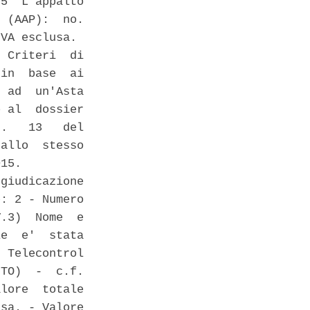
5  L'appalto

 (AAP):  no.

VA esclusa. 

 Criteri  di

in  base  ai

 ad  un'Asta

 al  dossier

.   13   del

allo  stesso

15. 

giudicazione

: 2 - Numero

.3)  Nome  e

e  e'  stata

 Telecontrol

TO)  -  c.f.

lore  totale

sa. - Valore
