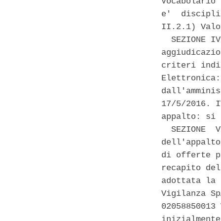
Vocabolario 
e'  discipli
II.2.1) Valo
  SEZIONE IV
aggiudicazio
criteri indi
Elettronica:
dall'amminis
17/5/2016. I
appalto: si 
  SEZIONE  V
dell'appalto
di offerte p
recapito del
adottata la 
Vigilanza Sp
02058850013 
inizialmente