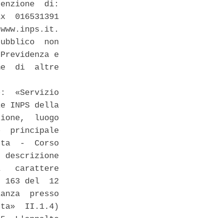
enzione  di:

x  016531391

www.inps.it.

ubblico  non

Previdenza e

e  di  altre

:  «Servizio

e INPS della

ione,  luogo

  principale

ta  -  Corso

 descrizione

   carattere

 163 del  12

anza  presso

ta»  II.1.4)
