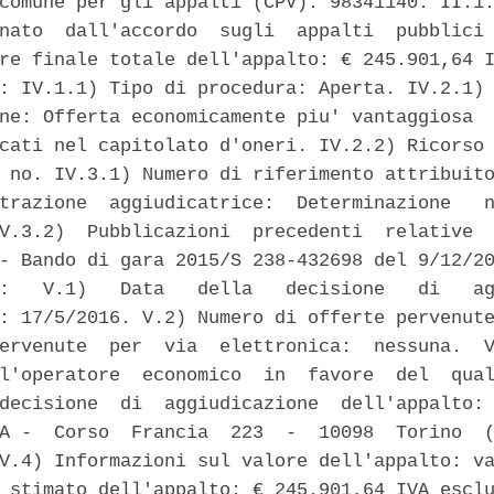
comune per gli appalti (CPV): 98341140. II.1.
nato  dall'accordo  sugli  appalti  pubblici 
re finale totale dell'appalto: € 245.901,64 I
: IV.1.1) Tipo di procedura: Aperta. IV.2.1) 
ne: Offerta economicamente piu' vantaggiosa  
cati nel capitolato d'oneri. IV.2.2) Ricorso 
 no. IV.3.1) Numero di riferimento attribuito
trazione  aggiudicatrice:  Determinazione   n
V.3.2)  Pubblicazioni  precedenti  relative  
- Bando di gara 2015/S 238-432698 del 9/12/20
:   V.1)   Data   della   decisione   di   ag
: 17/5/2016. V.2) Numero di offerte pervenute
ervenute  per  via  elettronica:  nessuna.  V
l'operatore  economico  in  favore  del  qual
decisione  di  aggiudicazione  dell'appalto: 
A -  Corso  Francia  223  -  10098  Torino  (
V.4) Informazioni sul valore dell'appalto: va
 stimato dell'appalto: € 245.901,64 IVA esclu