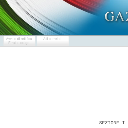
Avviso di rettifica
Atti correlati
Errata corrige
            
  SEZIONE I: