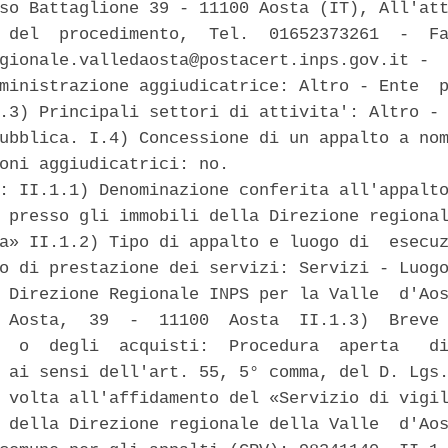
so Battaglione 39 - 11100 Aosta (IT), All'att
 del  procedimento,  Tel.  01652373261  -  Fa
gionale.valledaosta@postacert.inps.gov.it -  
ministrazione aggiudicatrice: Altro - Ente  p
.3) Principali settori di attivita': Altro - 
ubblica. I.4) Concessione di un appalto a nom
oni aggiudicatrici: no. 

: II.1.1) Denominazione conferita all'appalto
 presso gli immobili della Direzione regional
a» II.1.2) Tipo di appalto e luogo di  esecuz
o di prestazione dei servizi: Servizi - Luogo
 Direzione Regionale INPS per la Valle  d'Aos
 Aosta,  39  -  11100  Aosta  II.1.3)  Breve 
  o  degli  acquisti:  Procedura  aperta   di
 ai sensi dell'art. 55, 5° comma, del D. Lgs.
 volta all'affidamento del «Servizio di vigil
 della Direzione regionale della Valle  d'Aos