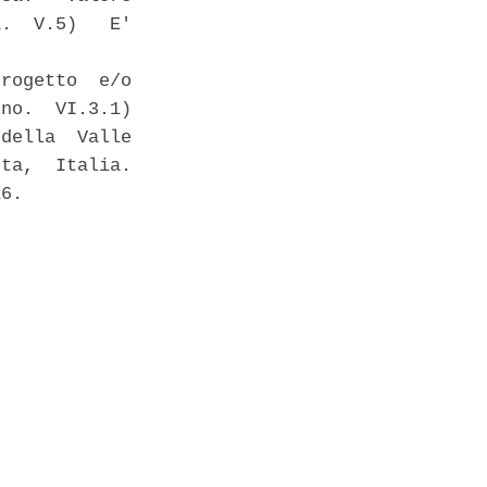
.  V.5)   E'

rogetto  e/o

no.  VI.3.1)

della  Valle

ta,  Italia.

6. 


