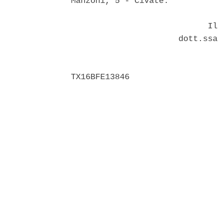
Manzoni, 5 - Civate. 

                            Il 
                      dott.ssa