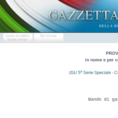
Avviso di rettifica
Atti correlati
Errata corrige
PROV
in nome e per 
a
(GU 5
Serie Speciale - Co
                   Bando di ga