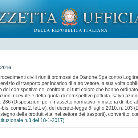
 2016
ocedimenti civili riuniti promossi da Danone Spa contro Logitran
vizio di trasporto per incarico di altro vettore, a sua volta obbli
 del corrispettivo nei confronti di tutti coloro che hanno ordinato
azioni ricevute e della quota di corrispettivo pattuita, salvo azion
 286 (Disposizioni per il riassetto normativo in materia di libera
rt. 1-bis, comma 2, lett. e), del decreto-legge 6 luglio 2010, n. 103
ostegno della produttivita' nel settore dei trasporti), convertito, 
tituzionale n.3 del 18-1-2017)