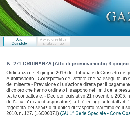
Atto
Avviso di rettifica
Completo
Errata corrige
N. 271 ORDINANZA (Atto di promovimento) 3 giugno
Ordinanza del 3 giugno 2016 del Tribunale di Grosseto nei pr
Autotrasporto - Corrispettivo del vettore che ha eseguito un ser
del mittente - Previsione di un'azione diretta per il pagamento
di coloro che hanno ordinato il trasporto nei limiti delle prest
parte contrattuale. - Decreto legislativo 21 novembre 2005, n.
dell'attivita' di autotrasportatore), art. 7-ter, aggiunto dall'a
regolarita' del servizio pubblico di trasporto marittimo ed il s
a
2010, n. 127. (16C00371)
(GU 1
Serie Speciale - Corte Cos