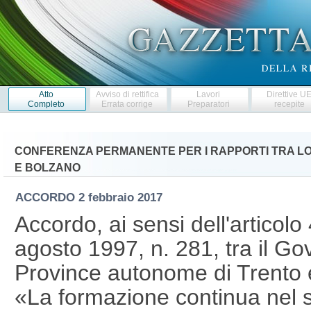
Atto
Avviso di rettifica
Lavori
Direttive U
Completo
Errata corrige
Preparatori
recepite
CONFERENZA PERMANENTE PER I RAPPORTI TRA LO 
E BOLZANO
ACCORDO
2 febbraio 2017
Accordo, ai sensi dell'articolo
agosto 1997, n. 281, tra il Go
Province autonome di Trento 
«La formazione continua nel se