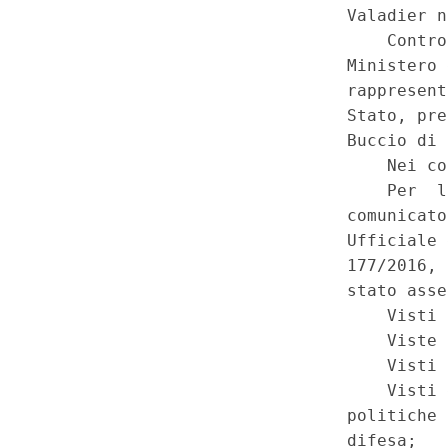
al Ministero delle politiche agr
Rideterminazione dell'aumento
tali amministrazioni corrispon
alle funzioni ad esse trasferit
del Corpo forestale dello Stato 
Inquadramento del personale. 
agosto 2016, n. 177 (Disposizi
razionalizzazione delle funzio
del Corpo forestale dello Stato,
comma 1, lettera a ), della le
materia di riorganizzazione de
pubbliche), artt. 7, 8, 9, 10, 1
e 19. (17C00291)
(GU 1
Seri
a