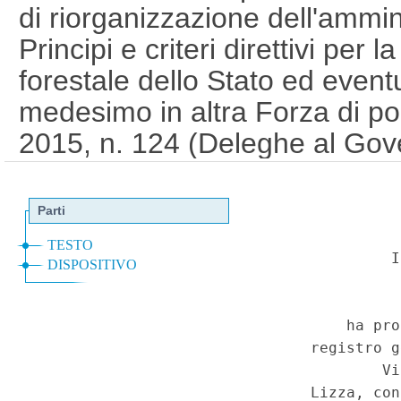
di riorganizzazione dell'ammin
Principi e criteri direttivi per
forestale dello Stato ed even
medesimo in altra Forza di pol
2015, n. 124 (Deleghe al Gove
riorganizzazione delle amminis
lett. a). Amministrazione pubb
Stato - Assorbimento del Corp
nell'Arma dei carabinieri e att
Riorganizzazione dell'Arma dei
di specifiche funzioni del Corp
Corpo nazionale dei vigili del f
al Corpo della Guardia di finan