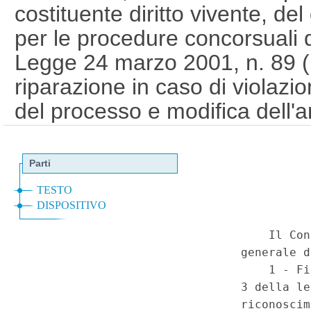
costituente diritto vivente, del
per le procedure concorsuali d
Legge 24 marzo 2001, n. 89 (
riparazione in caso di violazi
del processo e modifica dell'a
procedura civile), artt. 1-bis
(18C00225)
(GU 1
Serie Spec
a
n.43 del 31-10-2018)