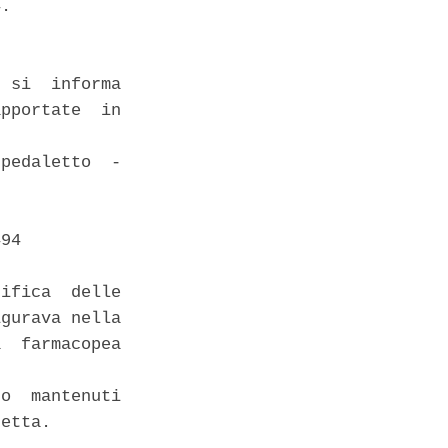
. 

 si  informa

pportate  in

pedaletto  -

94 

ifica  delle

gurava nella

  farmacopea

o  mantenuti

etta. 
