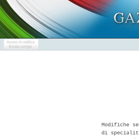
Avviso di rettifica
Errata corrige
Modifiche se
di specialit