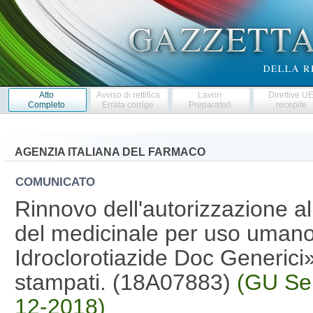
Atto
Avviso di rettifica
Lavori
Direttive U
Completo
Errata corrige
Preparatori
recepite
AGENZIA ITALIANA DEL FARMACO
COMUNICATO
Rinnovo dell'autorizzazione a
del medicinale per uso umano
Idroclorotiazide Doc Generici
stampati. (18A07883)
(GU Ser
12-2018)