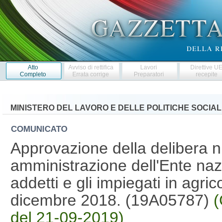
Atto
Avviso di rettifica
Lavori
Direttive U
Completo
Errata corrige
Preparatori
recepite
MINISTERO DEL LAVORO E DELLE POLITICHE SOCIAL
COMUNICATO
Approvazione della delibera n.
amministrazione dell'Ente nazi
addetti e gli impiegati in agri
dicembre 2018. (19A05787)
(
del 21-09-2019)