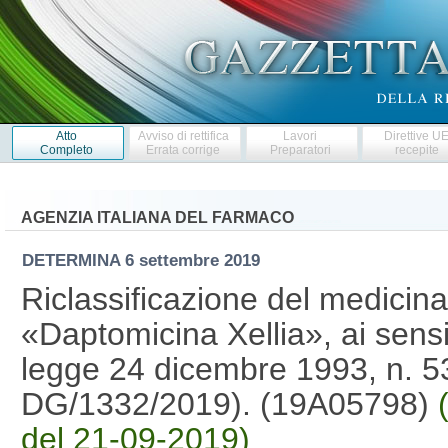
Atto
Avviso di rettifica
Lavori
Direttive U
Completo
Errata corrige
Preparatori
recepite
AGENZIA ITALIANA DEL FARMACO
DETERMINA
6 settembre 2019
Riclassificazione del medicin
«Daptomicina Xellia», ai sensi
legge 24 dicembre 1993, n. 5
DG/1332/2019). (19A05798)
del 21-09-2019)