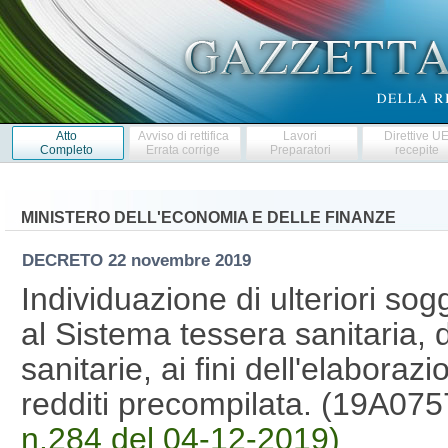
Atto
Avviso di rettifica
Lavori
Direttive U
Completo
Errata corrige
Preparatori
recepite
MINISTERO DELL'ECONOMIA E DELLE FINANZE
DECRETO
22 novembre 2019
Individuazione di ulteriori sogg
al Sistema tessera sanitaria, de
sanitarie, ai fini dell'elaboraz
redditi precompilata. (19A07
n.284 del 04-12-2019)