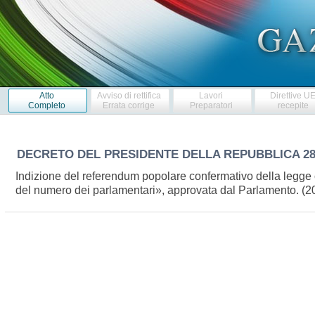
Atto
Avviso di rettifica
Lavori
Direttive U
Completo
Errata corrige
Preparatori
recepite
DECRETO DEL PRESIDENTE DELLA REPUBBLICA
2
Indizione del referendum popolare confermativo della legge co
del numero dei parlamentari», approvata dal Parlamento. 