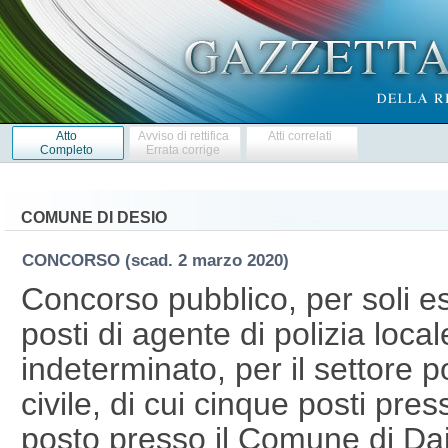
Atto
Avviso di rettifica
Atti correlati
Completo
Errata corrige
COMUNE DI DESIO
CONCORSO
(scad. 2 marzo 2020)
Concorso pubblico, per soli es
posti di agente di polizia loca
indeterminato, per il settore p
civile, di cui cinque posti pr
posto presso il Comune di Da