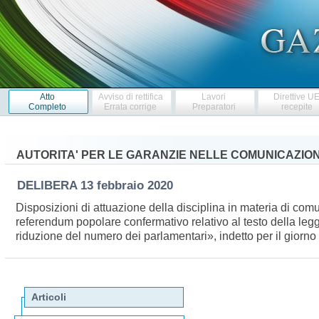
Atto
Avviso di rettifica
Lavori
Direttive U
Completo
Errata corrige
Preparatori
recepite
AUTORITA' PER LE GARANZIE NELLE COMUNICAZION
DELIBERA
13 febbraio 2020
Disposizioni di attuazione della disciplina in materia di comu
referendum popolare confermativo relativo al testo della legg
riduzione del numero dei parlamentari», indetto per il gio