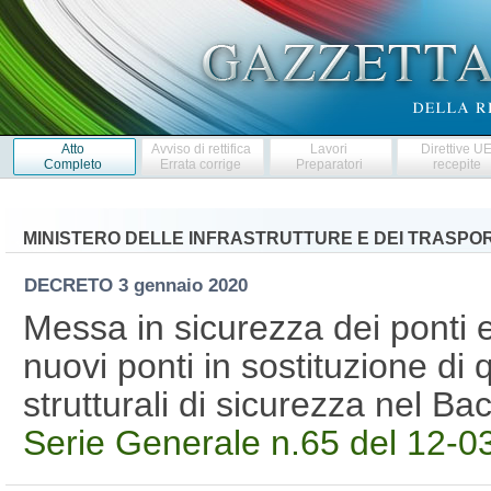
Atto
Avviso di rettifica
Lavori
Direttive U
Completo
Errata corrige
Preparatori
recepite
MINISTERO DELLE INFRASTRUTTURE E DEI TRASPOR
DECRETO
3 gennaio 2020
Messa in sicurezza dei ponti e
nuovi ponti in sostituzione di 
strutturali di sicurezza nel B
Serie Generale n.65 del 12-0