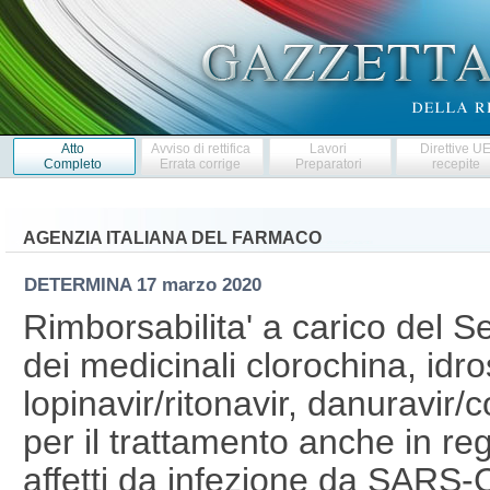
Atto
Avviso di rettifica
Lavori
Direttive U
Completo
Errata corrige
Preparatori
recepite
AGENZIA ITALIANA DEL FARMACO
DETERMINA
17 marzo 2020
Rimborsabilita' a carico del Se
dei medicinali clorochina, idro
lopinavir/ritonavir, danuravir/c
per il trattamento anche in re
affetti da infezione da SARS