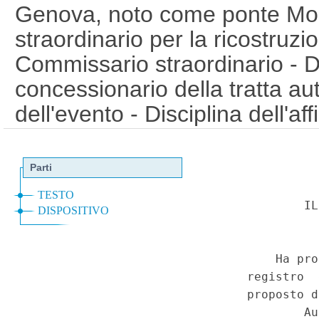
Genova, noto come ponte Mo
straordinario per la ricostruzion
Commissario straordinario - Dis
concessionario della tratta au
dell'evento - Disciplina dell'a
Commissario straordinario, del
attivita' concernenti il riprist
quelle connesse - Interventi d
gestione delle tratte autostrad
settembre 2018, n. 109 (Disposi
di Genova, la sicurezza della 
infrastrutture e dei trasporti, 
2017, il lavoro e le altre emer