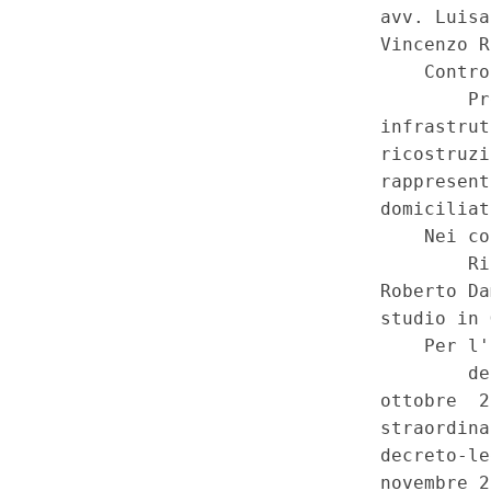
modificazioni, nella legge 16 
1, commi 3, 5, 6, 7, 8 e 8-bis
(20C00093)
(GU 1
Serie Spec
a
n.14 del 1-4-2020)