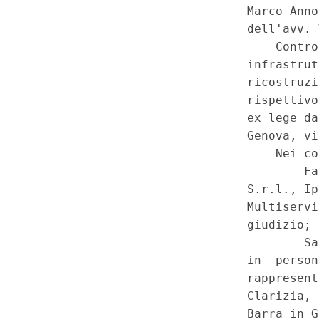
2017, il lavoro e le altre emer
modificazioni, nella legge 16 
1, commi 3, 5, 6, 7, 8 e 8-bis
(GU 1
Serie Speciale - Corte 
a
2020)