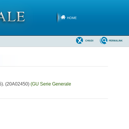
HOME
CHIUDI
PERMALINK
75). (20A02450)
(GU Serie Generale