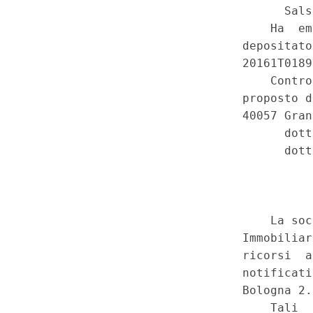
interpretazione autentica dell'
disposizioni concernenti l'impo
Legge 30 dicembre 2018, n. 14
dello Stato per l'anno finanzia
pluriennale per il triennio 20
1084. (20C00114)
(GU 1
Seri
a
Costituzionale n.24 del 10-6-