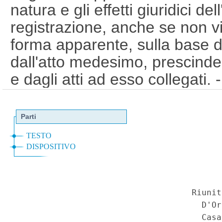
natura e gli effetti giuridici de
registrazione, anche se non vi 
forma apparente, sulla base d
dall'atto medesimo, prescinden
e dagli atti ad esso collegati. 
131 (Approvazione del Testo u
concernenti l'imposta di regist
dall'art. 1, comma 87, lettera 
legge 27 dicembre 2017, n. 20
dello Stato per l'anno finanzia
pluriennale per il triennio 20
Imposta di registro - Previsio
lettera a), della legge n. 205 