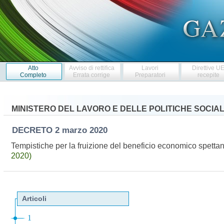
Atto
Avviso di rettifica
Lavori
Direttive U
Completo
Errata corrige
Preparatori
recepite
MINISTERO DEL LAVORO E DELLE POLITICHE SOCIAL
DECRETO
2 marzo 2020
Tempistiche per la fruizione del beneficio economico spettant
2020)