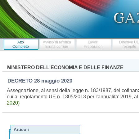
Atto
Avviso di rettifica
Lavori
Direttive U
Completo
Errata corrige
Preparatori
recepite
MINISTERO DELL'ECONOMIA E DELLE FINANZE
DECRETO
28 maggio 2020
Assegnazione, ai sensi della legge n. 183/1987, del cofinan
cui al regolamento UE n. 1305/2013 per l'annualita' 2019, al 
2020)