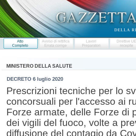
Atto
Avviso di rettifica
Lavori
Direttive U
Completo
Errata corrige
Preparatori
recepite
MINISTERO DELLA SALUTE
DECRETO
6 luglio 2020
Prescrizioni tecniche per lo s
concorsuali per l'accesso ai ruo
Forze armate, delle Forze di p
dei vigili del fuoco, volte a pr
diffusione del contagio da C