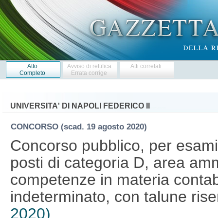
Atto
Avviso di rettifica
Atti correlati
Completo
Errata corrige
UNIVERSITA' DI NAPOLI FEDERICO II
CONCORSO
(scad. 19 agosto 2020)
Concorso pubblico, per esami,
posti di categoria D, area amm
competenze in materia contab
indeterminato, con talune ris
2020)