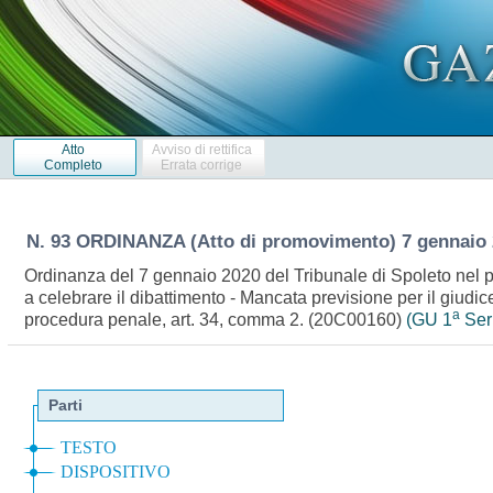
Atto
Avviso di rettifica
Completo
Errata corrige
N. 93 ORDINANZA (Atto di promovimento) 7 gennaio 
Ordinanza del 7 gennaio 2020 del Tribunale di Spoleto nel pr
a celebrare il dibattimento - Mancata previsione per il giud
a
procedura penale, art. 34, comma 2. (20C00160)
(GU 1
Seri