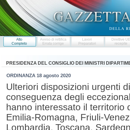
Atto
Avviso di rettifica
Lavori
Direttive U
Completo
Errata corrige
Preparatori
recepite
PRESIDENZA DEL CONSIGLIO DEI MINISTRI DIPARTI
ORDINANZA
18 agosto 2020
Ulteriori disposizioni urgenti d
conseguenza degli eccezionali
hanno interessato il territorio
Emilia-Romagna, Friuli-Venezia
Lombardia, Toscana, Sardegna,