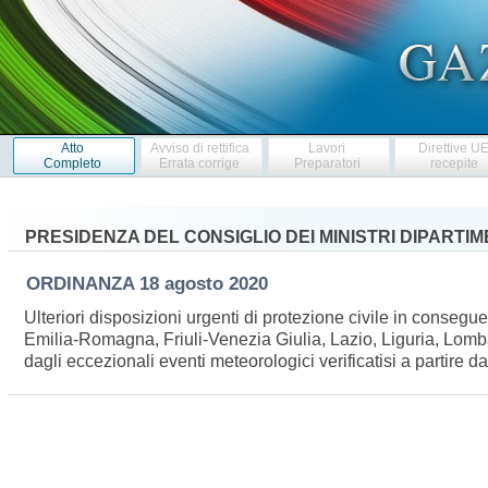
Atto
Avviso di rettifica
Lavori
Direttive U
Completo
Errata corrige
Preparatori
recepite
PRESIDENZA DEL CONSIGLIO DEI MINISTRI DIPARTI
ORDINANZA
18 agosto 2020
Ulteriori disposizioni urgenti di protezione civile in consegu
Emilia-Romagna, Friuli-Venezia Giulia, Lazio, Liguria, Lomb
dagli eccezionali eventi meteorologici verificatisi a partire