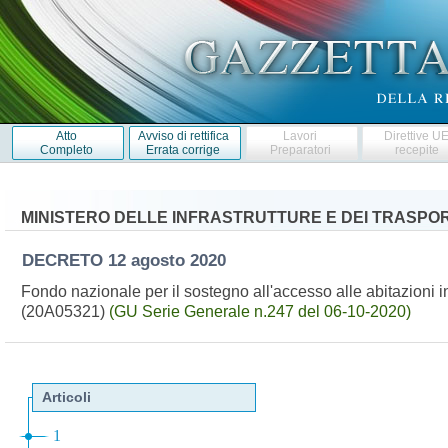
Atto
Avviso di rettifica
Lavori
Direttive U
Completo
Errata corrige
Preparatori
recepite
MINISTERO DELLE INFRASTRUTTURE E DEI TRASPOR
DECRETO
12 agosto 2020
Fondo nazionale per il sostegno all'accesso alle abitazioni in
(20A05321)
(GU Serie Generale n.247 del 06-10-2020)