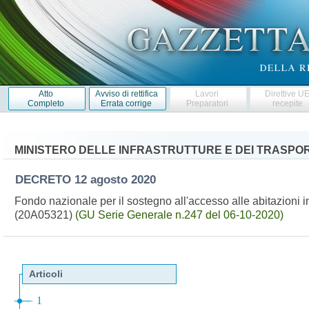
Atto
Avviso di rettifica
Lavori
Direttive U
Completo
Errata corrige
Preparatori
recepite
MINISTERO DELLE INFRASTRUTTURE E DEI TRASPOR
DECRETO
12 agosto 2020
Fondo nazionale per il sostegno all'accesso alle abitazioni in
(20A05321)
(GU Serie Generale n.247 del 06-10-2020)