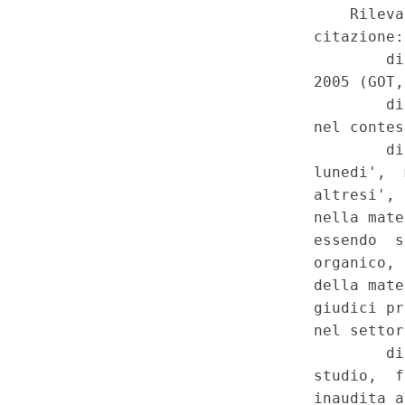
norme per l'adeguamento dell'
nuovo processo penale ed a qu
minorenni). (20C00258)
(GU 
Costituzionale n.44 del 28-10