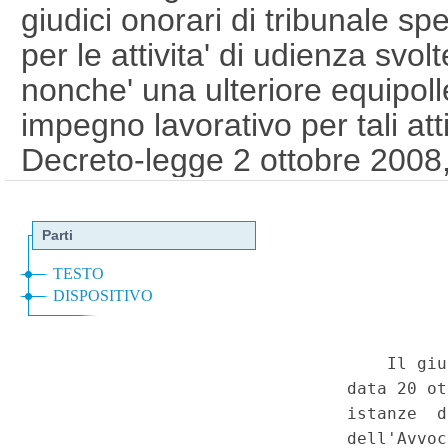
giudici onorari di tribunale sp
per le attivita' di udienza svol
nonche' una ulteriore equipoll
impegno lavorativo per tali atti
Decreto-legge 2 ottobre 2008,
materia di prevenzione e accer
contrasto alla criminalita' org
clandestina), convertito, con 
novembre 2008, n. 186, art. 3-
sostitutiva del comma 1 dell'ar
28 luglio 1989, n. 273 (Norme 
coordinamento e transitorie d
della Repubblica 22 settembre