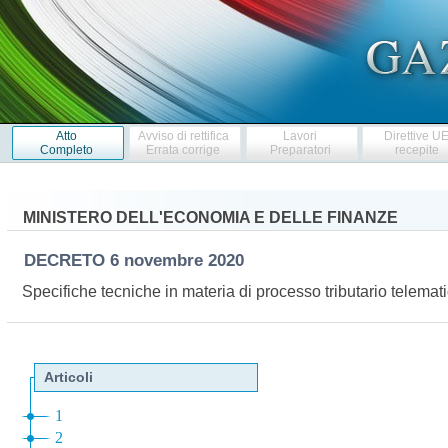
Atto
Avviso di rettifica
Lavori
Direttive U
Completo
Errata corrige
Preparatori
recepite
MINISTERO DELL'ECONOMIA E DELLE FINANZE
DECRETO
6 novembre 2020
Specifiche tecniche in materia di processo tributario telema