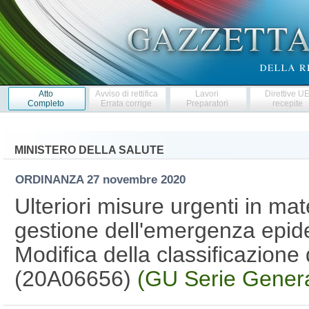
Atto
Avviso di rettifica
Lavori
Direttive U
Completo
Errata corrige
Preparatori
recepite
MINISTERO DELLA SALUTE
ORDINANZA
27 novembre 2020
Ulteriori misure urgenti in ma
gestione dell'emergenza epi
Modifica della classificazione
(20A06656)
(GU Serie Genera