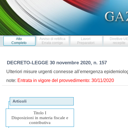
Atto
Avviso di rettifica
Lavori
Direttive U
Completo
Errata corrige
Preparatori
recepite
DECRETO-LEGGE
30 novembre 2020, n. 157
Ulteriori misure urgenti connesse all'emergenza epidemio
note:
Entrata in vigore del provvedimento: 30/11/2020