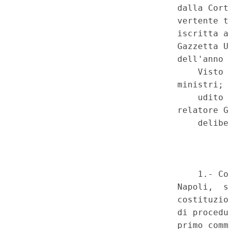
violazione della tutela giurisdi
in giudizio e del diritto al lavo
convenzionali relativi al dirit
divieto di non discriminazione, 
effettivo - Non fondatezza dell
procedura civile, artt. 91, p
e 420, primo comma. - Costituz
117, primo comma; Convenzio
salvaguardia dei diritti dell'uo
fondamentali, artt. 6, 13 e 14; 
fondamentali dell'Unione europ
200268)
(GU 1
Serie Special
a
n.51 del 16-12-2020)