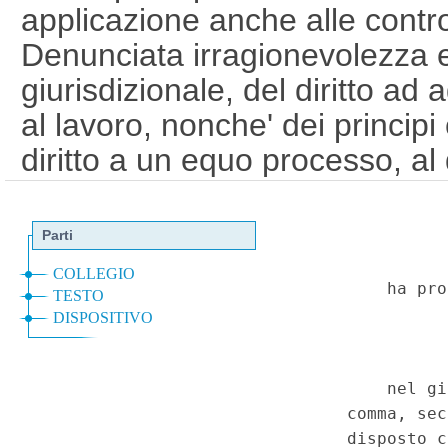
applicazione anche alle contro
Denunciata irragionevolezza e 
giurisdizionale, del diritto ad a
al lavoro, nonche' dei principi 
diritto a un equo processo, al 
discriminazione, e al diritto a u
Inammissibilita' delle question
Spese processuali - Rifiuto ing
conciliativa o transattiva del 
domanda in misura non superior
Condanna al pagamento delle
frattempo maturate - Applicaz
in materia di lavoro - Denunci