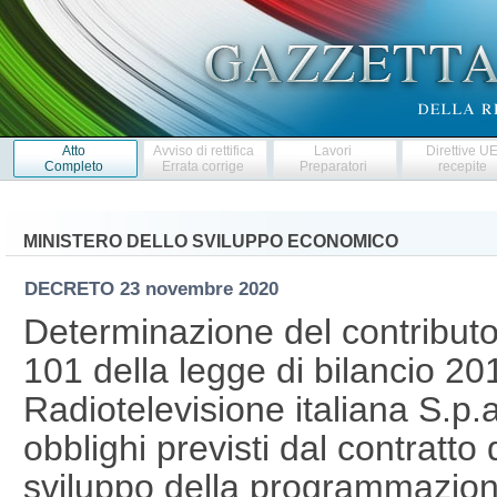
Atto
Avviso di rettifica
Lavori
Direttive U
Completo
Errata corrige
Preparatori
recepite
MINISTERO DELLO SVILUPPO ECONOMICO
DECRETO
23 novembre 2020
Determinazione del contributo 
101 della legge di bilancio 201
Radiotelevisione italiana S.p.a
obblighi previsti dal contratto d
sviluppo della programmazion