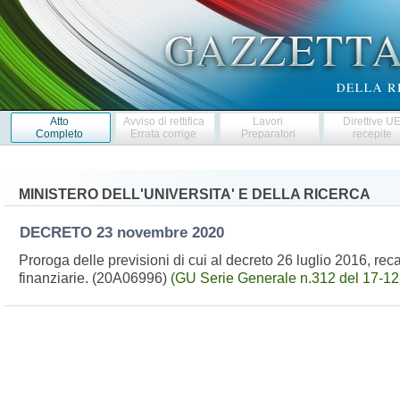
Atto
Avviso di rettifica
Lavori
Direttive U
Completo
Errata corrige
Preparatori
recepite
MINISTERO DELL'UNIVERSITA' E DELLA RICERCA
DECRETO
23 novembre 2020
Proroga delle previsioni di cui al decreto 26 luglio 2016, re
finanziarie. (20A06996)
(GU Serie Generale n.312 del 17-12