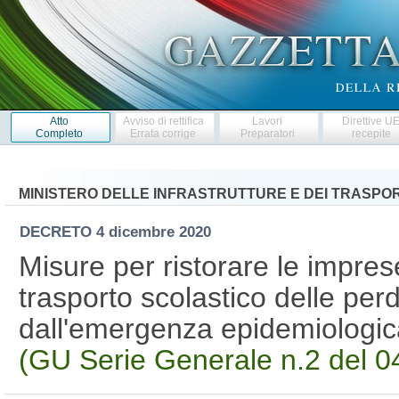
Atto
Avviso di rettifica
Lavori
Direttive U
Completo
Errata corrige
Preparatori
recepite
MINISTERO DELLE INFRASTRUTTURE E DEI TRASPOR
DECRETO
4 dicembre 2020
Misure per ristorare le imprese
trasporto scolastico delle perdi
dall'emergenza epidemiologi
(GU Serie Generale n.2 del 0