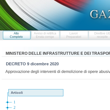
Atto
Avviso di rettifica
Lavori
Direttive U
Completo
Errata corrige
Preparatori
recepite
MINISTERO DELLE INFRASTRUTTURE E DEI TRASPO
DECRETO
9 dicembre 2020
Approvazione degli interventi di demolizione di opere abus