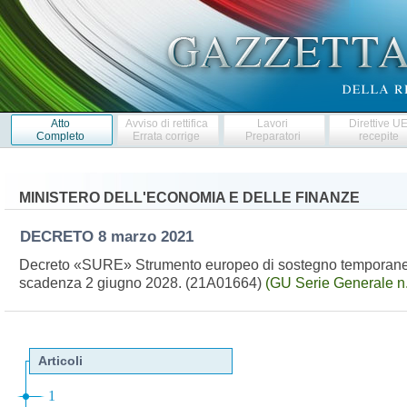
Atto
Avviso di rettifica
Lavori
Direttive U
Completo
Errata corrige
Preparatori
recepite
MINISTERO DELL'ECONOMIA E DELLE FINANZE
DECRETO
8 marzo 2021
Decreto «SURE» Strumento europeo di sostegno temporaneo 
scadenza 2 giugno 2028. (21A01664)
(GU Serie Generale n