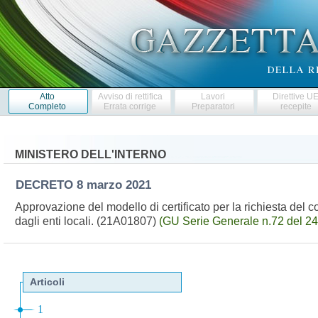
Atto
Avviso di rettifica
Lavori
Direttive U
Completo
Errata corrige
Preparatori
recepite
MINISTERO DELL'INTERNO
DECRETO
8 marzo 2021
Approvazione del modello di certificato per la richiesta del co
dagli enti locali. (21A01807)
(GU Serie Generale n.72 del 2