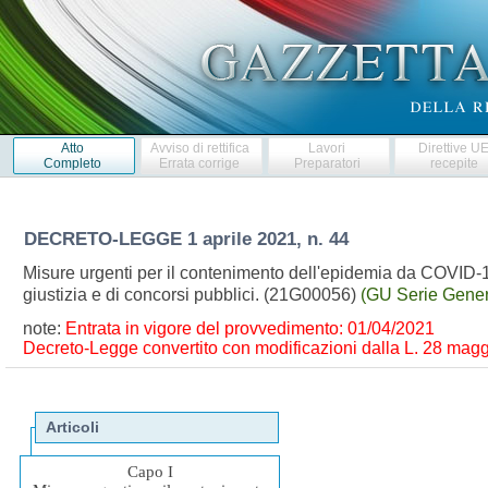
Atto
Avviso di rettifica
Lavori
Direttive U
Completo
Errata corrige
Preparatori
recepite
DECRETO-LEGGE
1 aprile 2021, n. 44
Misure urgenti per il contenimento dell'epidemia da COVID-1
giustizia e di concorsi pubblici. (21G00056)
(GU Serie Gener
note:
Entrata in vigore del provvedimento: 01/04/2021
Decreto-Legge convertito con modificazioni dalla L. 28 maggi