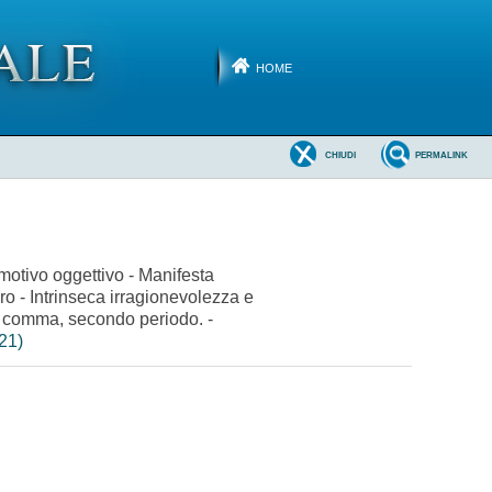
HOME
CHIUDI
PERMALINK
 motivo oggettivo - Manifesta
voro - Intrinseca irragionevolezza e
imo comma, secondo periodo. -
21)