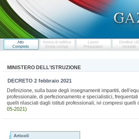
Atto
Avviso di rettifica
Lavori
Direttive U
Completo
Errata corrige
Preparatori
recepite
MINISTERO DELL'ISTRUZIONE
DECRETO
2 febbraio 2021
Definizione, sulla base degli insegnamenti impartiti, dell'equ
professionale, di perfezionamento e specialistici, frequentati 
quelli rilasciati dagli istituti professionali, ivi compresi qu
05-2021)