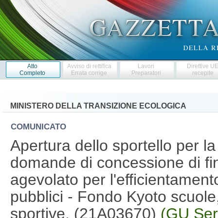
Atto
Avviso di rettifica
Lavori
Direttive U
Completo
Errata corrige
Preparatori
recepite
MINISTERO DELLA TRANSIZIONE ECOLOGICA
COMUNICATO
Apertura dello sportello per l
domande di concessione di fi
agevolato per l'efficientamento
pubblici - Fondo Kyoto scuole,
sportive. (21A03670)
(GU Ser