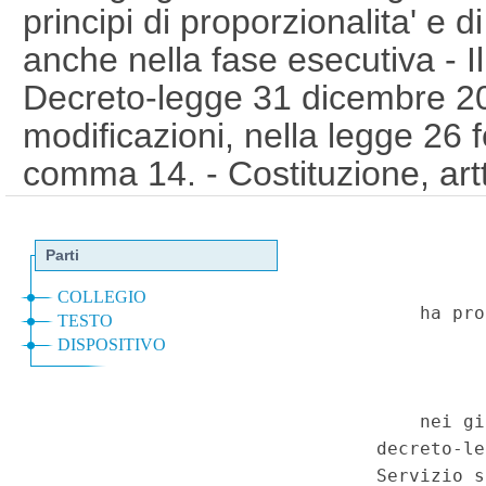
principi di proporzionalita' e di
anche nella fase esecutiva - Ill
Decreto-legge 31 dicembre 20
modificazioni, nella legge 26 f
comma 14. - Costituzione, artt
comma, 47, 111 e 117, primo
salvaguardia dei diritti dell'uo
fondamentali, art. 6; Protocoll
Convenzione per la salvaguardi
delle liberta' fondamentali, art.
fondamentali dell'Unione euro
(GU 1
Serie Speciale - Corte
a
6-2021)