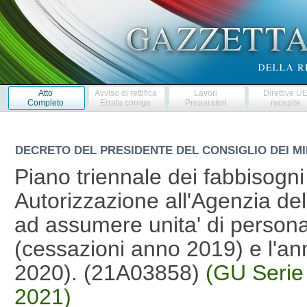
Atto
Avviso di rettifica
Lavori
Direttive U
Completo
Errata corrige
Preparatori
recepite
DECRETO DEL PRESIDENTE DEL CONSIGLIO DEI MI
Piano triennale dei fabbisogn
Autorizzazione all'Agenzia de
ad assumere unita' di persona
(cessazioni anno 2019) e l'a
2020). (21A03858)
(GU Serie
2021)