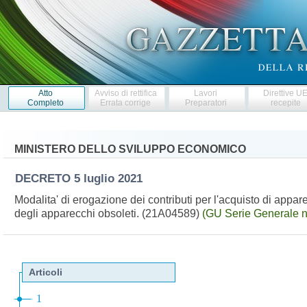
Atto
Avviso di rettifica
Lavori
Direttive U
Completo
Errata corrige
Preparatori
recepite
MINISTERO DELLO SVILUPPO ECONOMICO
DECRETO
5 luglio 2021
Modalita' di erogazione dei contributi per l'acquisto di appare
degli apparecchi obsoleti. (21A04589)
(GU Serie Generale n